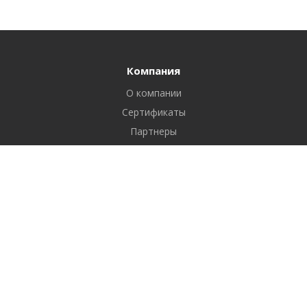
Компания
О компании
Сертификаты
Партнеры
Реквизиты
Вакансии
Новости
Отзывы
Продукты
1С-Битрикс: Управление сайтом
Услуги