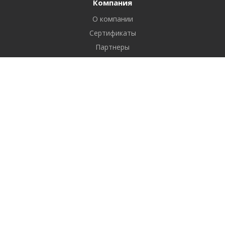
Компания
О компании
Сертификаты
Партнеры
Реквизиты
Вакансии
Новости
Отзывы
Продукты
1С-Битрикс: Управление сайтом
Услуги
Разработка сайтов
Продвижение сайтов
Контекстная реклама