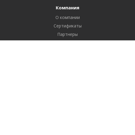
Компания
О компании
Сертификаты
Партнеры
Реквизиты
Вакансии
Новости
Отзывы
Продукты
1С-Битрикс: Управление сайтом
Услуги
Разработка сайтов
Продвижение сайтов
Контекстная реклама