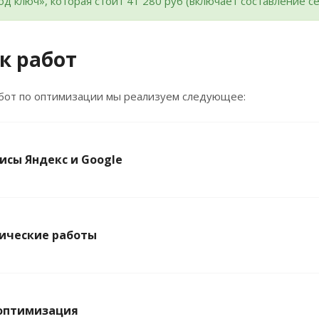
од ключ», которая стоит 41 280 руб (включает составление с
к работ
абот по оптимизации мы реализуем следующее:
исы Яндекс и Google
ические работы
оптимизация