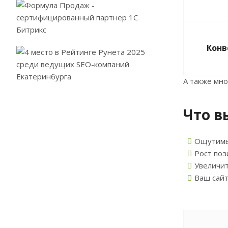
Конв
А также мно
Что в
Ощутимый
Рост поз
Увеличит
Ваш сайт